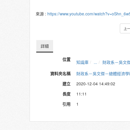
來源 :
https://www.youtube.com/watch?v=oShn_6w
上
詳細
位置
知識庫
...
財政系－吳文
資料夾名稱
財政系－吳文傑－總體經濟學
建立
2020-12-04 14:49:02
長度
11:11
引用
1