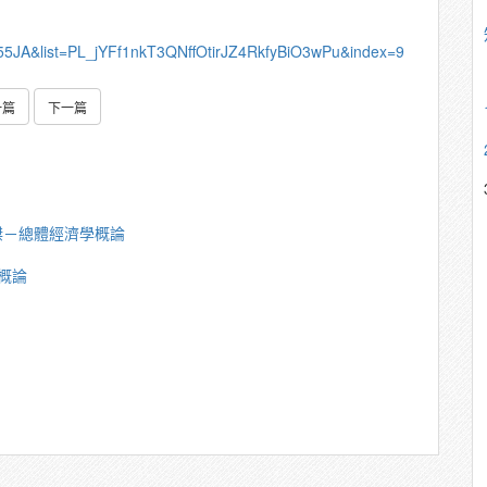
55JA&list=PL_jYFf1nkT3QNffOtirJZ4RkfyBiO3wPu&index=9
一篇
下一篇
傑－總體經濟學概論
概論