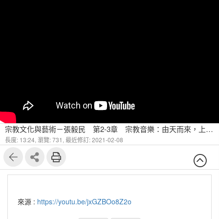
宗教文化與藝術－張毅民 第2-3章 宗教音樂：由天而來，上達天聽(一)
長度: 13:24,
瀏覽: 731,
最近修訂: 2021-02-08
來源 :
https://youtu.be/jxGZBOo8Z2o