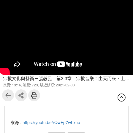
宗教文化與藝術－張毅民 第2-3章 宗教音樂：由天而來，上達天聽(二)
長度: 13:16,
瀏覽: 723,
最近修訂: 2021-02-08
來源 :
https://youtu.be/rQwEp7wLxuc