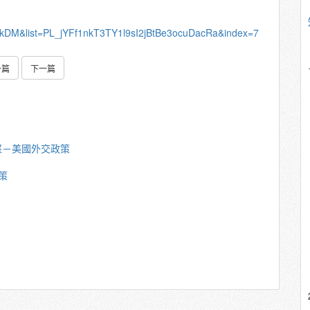
5kDM&list=PL_jYFf1nkT3TY1l9sI2jBtBe3ocuDacRa&index=7
一篇
下一篇
堅－美國外交政策
策