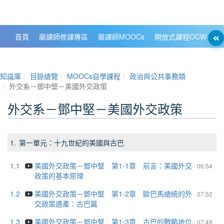
政大數位知識城 NCCU DKB
首頁
磨課師修課專區
磨課師MOOCs
開放式課程OCW
大
知識庫
目錄總覽
MOOCs自學課程
政治與公共事務類
外交系－鄧中堅－美國外交政策
外交系－鄧中堅－美國外交政策
1.
第一單元：十九世紀的美國與古巴
1.1
美國外交政策－鄧中堅 第1-1章 前言：美國外交
06:54
政策的基本原理
1.2
美國外交政策－鄧中堅 第1-2章 歐巴馬總統的外
07:52
交政策遺產：古巴篇
1.3
美國外交政策－鄧中堅 第1-3章 古巴的戰略地位
07:49