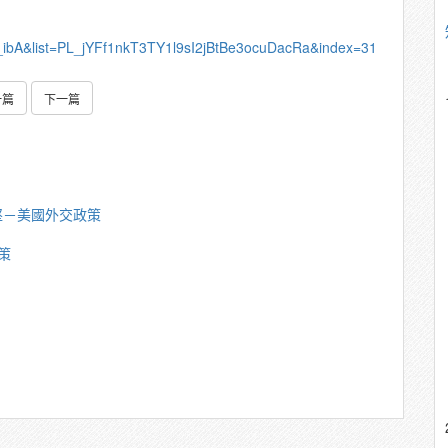
_ibA&list=PL_jYFf1nkT3TY1l9sI2jBtBe3ocuDacRa&index=31
一篇
下一篇
堅－美國外交政策
策