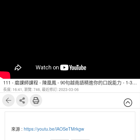
111 - 磨課師課程 - 陳凰鳳 - 90句越南語精進你的口說能力 - 1-3句子中常使用 chứ 之4個例句
長度: 16:41,
瀏覽: 746,
最近修訂: 2023-03-06
來源 :
https://youtu.be/lAOSeTMrkgw