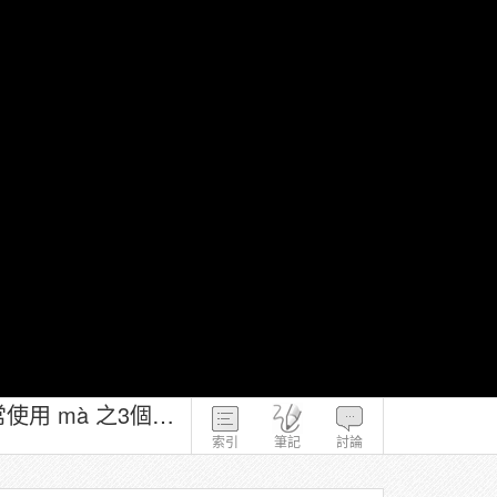
111 - 磨課師課程 - 陳凰鳳 - 90句越南語精進你的口說能力 - 2-3 句子中常使用 mà 之3個例句(三)
索引
筆記
討論