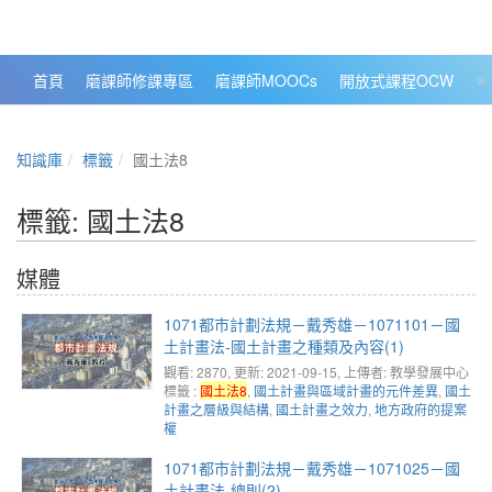
政大數位知識城 NCCU DKB
首頁
磨課師修課專區
磨課師MOOCs
開放式課程OCW
大
知識庫
標籤
國土法8
標籤: 國土法8
媒體
1071都市計劃法規－戴秀雄－1071101－國
土計畫法-國土計畫之種類及內容(1)
觀看: 2870
, 更新: 2021-09-15,
上傳者: 教學發展中心
標籤 :
國土法8
,
國土計畫與區域計畫的元件差異
,
國土
計畫之層級與結構
,
國土計畫之效力
,
地方政府的提案
權
1071都市計劃法規－戴秀雄－1071025－國
土計畫法-總則(2)