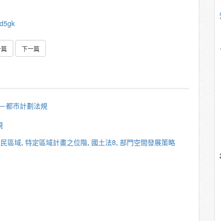
Kd5gk
一篇
下一篇
秀雄－都市計劃法規
規
住民區域
,
特定區域計畫之位階
,
國土法8
,
部門空間發展策略