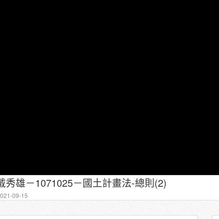
秀雄－1071025－國土計畫法-總則(2)
21-09-15