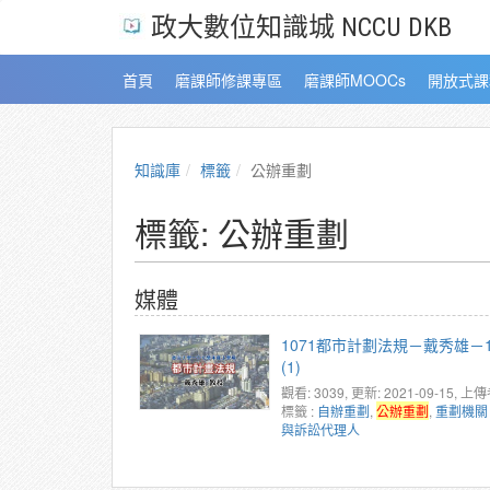
政大數位知識城 NCCU DKB
首頁
磨課師修課專區
磨課師MOOCs
開放式課
知識庫
標籤
公辦重劃
標籤: 公辦重劃
媒體
1071都市計劃法規－戴秀雄－1
(1)
觀看: 3039
, 更新: 2021-09-15,
上傳
標籤 :
自辦重劃
,
公辦重劃
,
重劃機關
與訴訟代理人