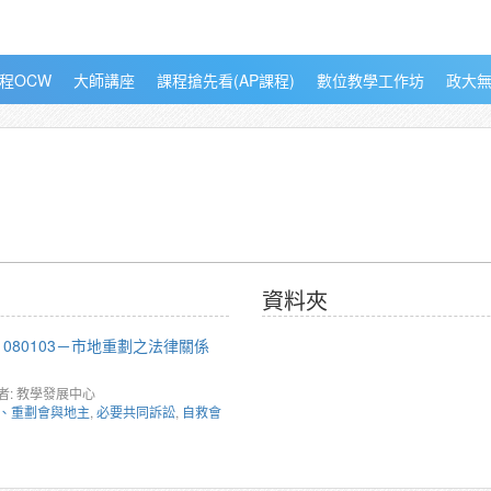
程OCW
大師講座
課程搶先看(AP課程)
數位教學工作坊
政大
資料夾
080103－市地重劃之法律關係
者: 教學發展中心
、重劃會與地主
,
必要共同訴訟
,
自救會