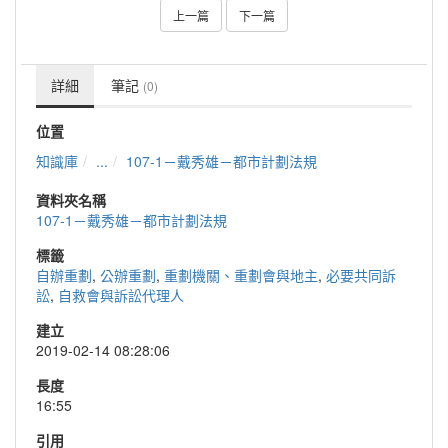
上一篇
下一篇
詳細
筆記
(0)
位置
知識庫
...
107-1－戴秀雄－都市計劃法規
資料夾名稱
107-1－戴秀雄－都市計劃法規
標籤
自辦重劃
,
公辦重劃
,
重劃機關、重劃會與地主
,
必要共同訴
訟
,
自救會與訴訟代理人
建立
2019-02-14 08:28:06
長度
16:55
引用