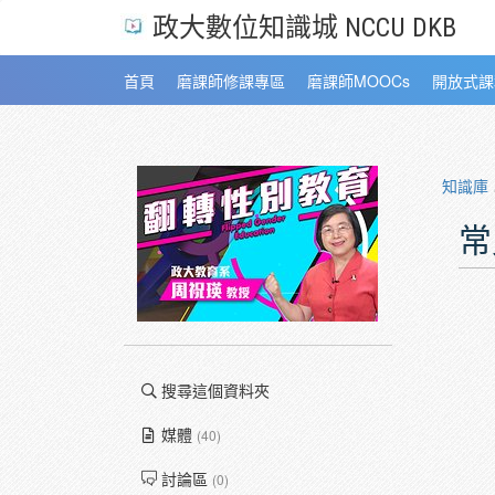
政大數位知識城 NCCU DKB
首頁
磨課師修課專區
磨課師MOOCs
開放式課
知識庫
常
搜尋這個資料夾
媒體
(40)
討論區
(0)