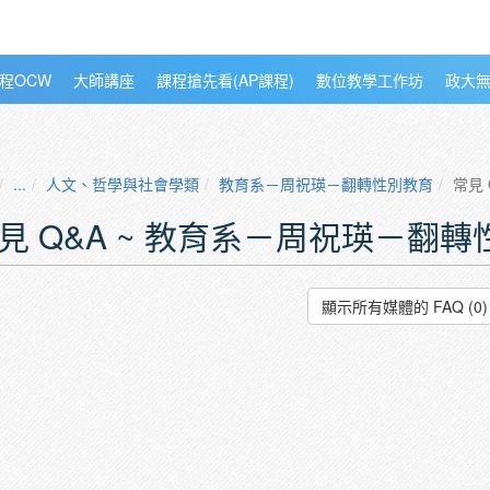
程OCW
大師講座
課程搶先看(AP課程)
數位教學工作坊
政大
...
人文、哲學與社會學類
教育系－周祝瑛－翻轉性別教育
常見 
見 Q&A ~ 教育系－周祝瑛－翻
顯示所有媒體的 FAQ (0)