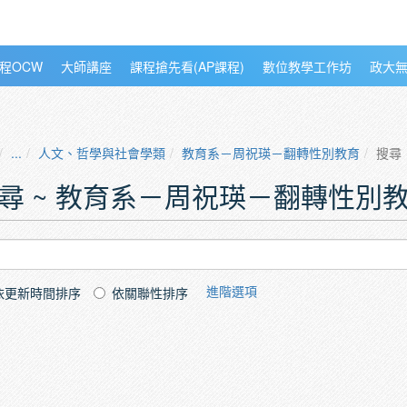
程OCW
大師講座
課程搶先看(AP課程)
數位教學工作坊
政大
...
人文、哲學與社會學類
教育系－周祝瑛－翻轉性別教育
搜尋
尋 ~ 教育系－周祝瑛－翻轉性別
進階選項
依更新時間排序
依關聯性排序