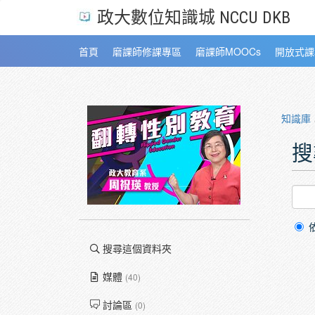
政大數位知識城 NCCU DKB
首頁
磨課師修課專區
磨課師MOOCs
開放式課
知識庫
搜
搜尋這個資料夾
媒體
(40)
討論區
(0)