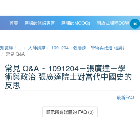
政大數位知識城 NCCU DKB
首頁
磨課師修課專區
磨課師MOOCs
開放式課程OCW
大
知識庫
...
大師講座
1091204－張廣達－學術與政治 張廣達院
常見 Q&A
常見 Q&A ~ 1091204－張廣達－學
術與政治 張廣達院士對當代中國史的
反思
最新FAQ
顯示所有媒體的 FAQ (0)