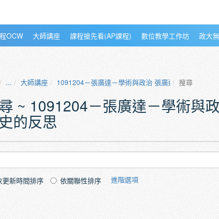
程OCW
大師講座
課程搶先看(AP課程)
數位教學工作坊
政大
...
大師講座
1091204－張廣達－學術與政治 張廣達院士對當代
搜尋
尋 ~ 1091204－張廣達－學術
史的反思
進階選項
依更新時間排序
依關聯性排序