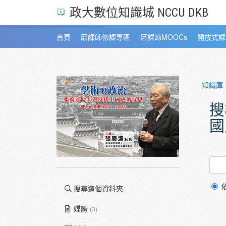
政大數位知識城 NCCU DKB
首頁
磨課師修課專區
磨課師MOOCs
開放式課
知識庫
搜
國
搜尋這個資料夾
媒體
(3)