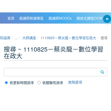
政大數位知識城 NCCU DKB
首頁
磨課師修課專區
磨課師MOOCs
開放式課程OCW
大
知識庫
...
大師講座
1110825－蔡炎龍－數位學習在政大
搜尋
搜尋 ~ 1110825－蔡炎龍－數位學習
在政大
進階選項
依更新時間排序
依關聯性排序