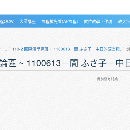
程OCW
大師講座
課程搶先看(AP課程)
數位教學工作坊
政大
...
110-2 國際漢學專班
1100613－間 ふさ子－中日的語言與文化
論區 ~ 1100613－間 ふさ子－
目前沒有討論