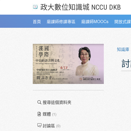
政大數位知識城 NCCU DKB
首頁
磨課師修課專區
磨課師MOOCs
開放式課
知識庫
討
搜尋這個資料夾
媒體
(1)
討論區
(0)