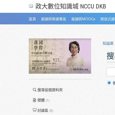
政大數位知識城 NCCU DKB
首頁
磨課師修課專區
磨課師MOOCs
開放式課
知識庫
搜
搜尋這個資料夾
媒體
(1)
討論區
(0)