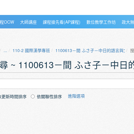
程OCW
大師講座
課程搶先看(AP課程)
數位教學工作坊
政大
...
110-2 國際漢學專班
1100613－間 ふさ子－中日的語言與文化
尋 ~ 1100613－間 ふさ子－中
進階選項
依更新時間排序
依關聯性排序