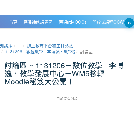
政大數位知識城 NCCU DKB
首頁
磨課師修課專區
磨課師MOOCs
開放式課程OCW
大
知識庫
...
線上教育平台和工具熟悉
1131206－數位教學 - 李博逸、教學發展中心－WM5移轉Moodle秘
討論區
討論區 ~ 1131206－數位教學 - 李博
逸、教學發展中心－WM5移轉
Moodle秘笈大公開！
目前沒有討論