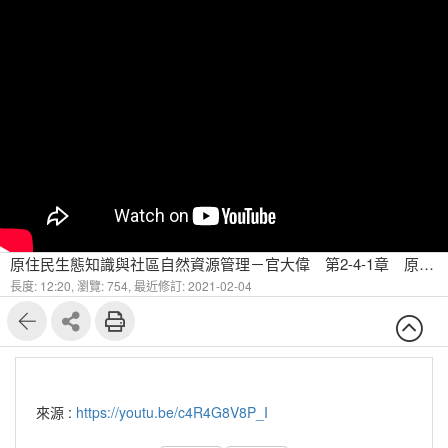
原住民生態知識與社區自然資源管理－官大偉 第2-4-1章 原住民生態知識研究的認識論思考 - 知識和文化的關係(一)
長度: 12:20,
瀏覽: 754,
最近修訂: 2021-02-04
來源 :
https://youtu.be/c4R4G8V8P_I