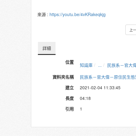
來源 :
https://youtu.be/4vKRakeqkjg
上
詳細
位置
知識庫
...
民族系－官大
資料夾名稱
民族系－官大偉－原住民生態
建立
2021-02-04 11:33:45
長度
04:18
引用
1