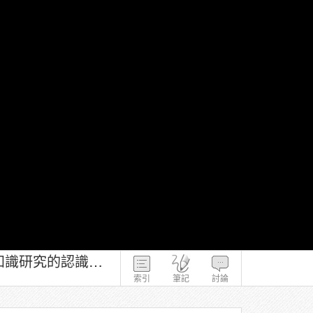
原住民生態知識與社區自然資源管理－官大偉 第2-4-2章 原住民生態知識研究的認識論思考 - 知識和文化的關係(二)
索引
筆記
討論