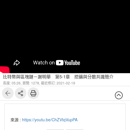
比特幣與區塊鏈－謝明華 第5-1章 挖礦與分散共識簡介
長度: 05:26,
瀏覽: 1278,
最近修訂: 2021-02-19
來源 :
https://youtu.be/ChZVtqVupPA