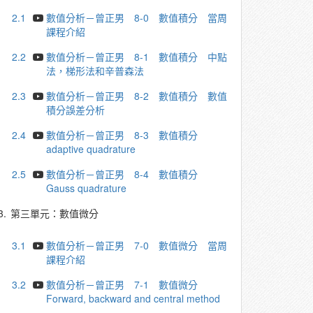
2.1
數值分析－曾正男 8-0 數值積分 當周
課程介紹
2.2
數值分析－曾正男 8-1 數值積分 中點
法，梯形法和辛普森法
2.3
數值分析－曾正男 8-2 數值積分 數值
積分誤差分析
2.4
數值分析－曾正男 8-3 數值積分
adaptive quadrature
2.5
數值分析－曾正男 8-4 數值積分
Gauss quadrature
3.
第三單元：數值微分
3.1
數值分析－曾正男 7-0 數值微分 當周
課程介紹
3.2
數值分析－曾正男 7-1 數值微分
Forward, backward and central method