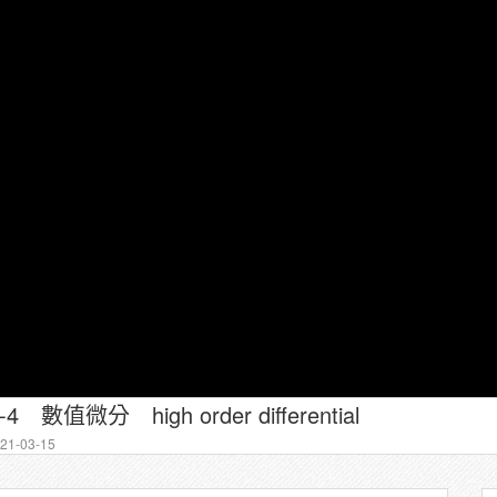
微分 high order differential
1-03-15