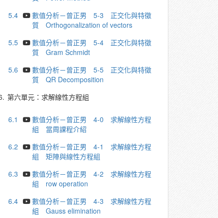
5.4
數值分析－曾正男 5-3 正交化與特徵
質 Orthogonalization of vectors
5.5
數值分析－曾正男 5-4 正交化與特徵
質 Gram Schmidt
5.6
數值分析－曾正男 5-5 正交化與特徵
質 QR Decomposition
6.
第六單元：求解線性方程組
6.1
數值分析－曾正男 4-0 求解線性方程
組 當周課程介紹
6.2
數值分析－曾正男 4-1 求解線性方程
組 矩陣與線性方程組
6.3
數值分析－曾正男 4-2 求解線性方程
組 row operation
6.4
數值分析－曾正男 4-3 求解線性方程
組 Gauss elimination