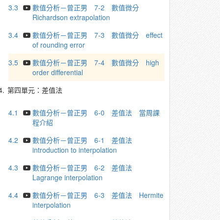
3.3
數值分析－曾正男 7-2 數值微分
Richardson extrapolation
3.4
數值分析－曾正男 7-3 數值微分 effect
of rounding error
3.5
數值分析－曾正男 7-4 數值微分 high
order differential
4.
第四單元：差值法
4.1
數值分析－曾正男 6-0 差值法 當周課
程介紹
4.2
數值分析－曾正男 6-1 差值法
introduction to interpolation
4.3
數值分析－曾正男 6-2 差值法
Lagrange interpolation
4.4
數值分析－曾正男 6-3 差值法 Hermite
interpolation