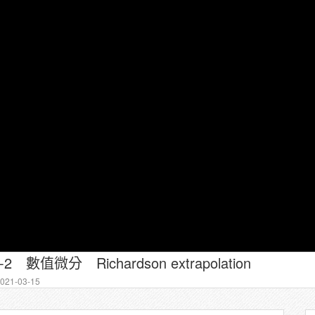
值微分 Richardson extrapolation
21-03-15