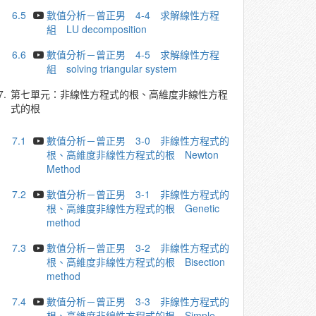
6.5
數值分析－曾正男 4-4 求解線性方程
組 LU decomposition
6.6
數值分析－曾正男 4-5 求解線性方程
組 solving triangular system
7.
第七單元：非線性方程式的根、高維度非線性方程
式的根
7.1
數值分析－曾正男 3-0 非線性方程式的
根、高維度非線性方程式的根 Newton
Method
7.2
數值分析－曾正男 3-1 非線性方程式的
根、高維度非線性方程式的根 Genetic
method
7.3
數值分析－曾正男 3-2 非線性方程式的
根、高維度非線性方程式的根 Bisection
method
7.4
數值分析－曾正男 3-3 非線性方程式的
根、高維度非線性方程式的根 Simple