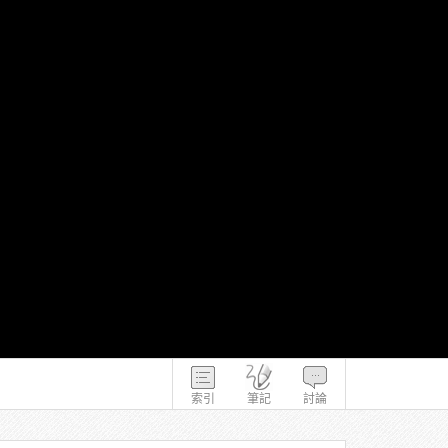
索引
筆記
討論