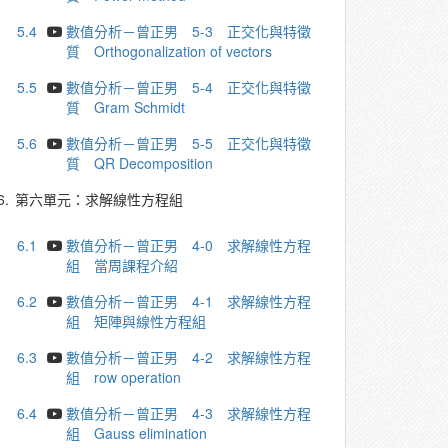
5.4
數值分析－曾正男 5-3 正交化與特徵
質 Orthogonalization of vectors
5.5
數值分析－曾正男 5-4 正交化與特徵
質 Gram Schmidt
5.6
數值分析－曾正男 5-5 正交化與特徵
質 QR Decomposition
6.
第六單元：求解線性方程組
6.1
數值分析－曾正男 4-0 求解線性方程
組 當周課程介紹
6.2
數值分析－曾正男 4-1 求解線性方程
組 矩陣與線性方程組
6.3
數值分析－曾正男 4-2 求解線性方程
組 row operation
6.4
數值分析－曾正男 4-3 求解線性方程
組 Gauss elimination