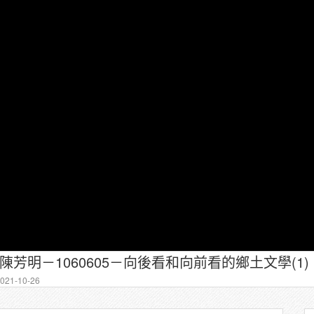
－陳芳明－1060605－向後看和向前看的鄉土文學(1)
21-10-26