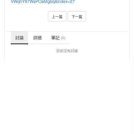
VWqhY97WsPOaMgbq&index=27
上一篇
下一篇
討論
詳細
筆記
(0)
目前沒有討論