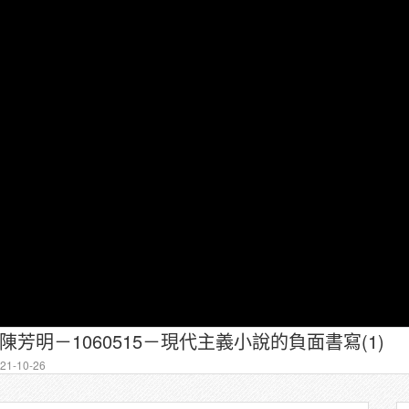
－陳芳明－1060515－現代主義小說的負面書寫(1)
1-10-26