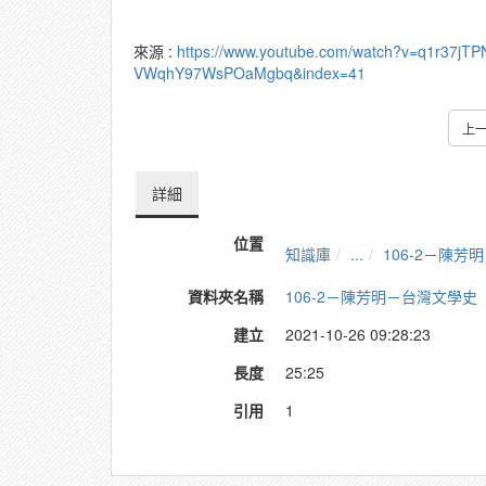
來源 :
https://www.youtube.com/watch?v=q1r37jT
VWqhY97WsPOaMgbq&index=41
上
詳細
位置
知識庫
...
106-2－陳
資料夾名稱
106-2－陳芳明－台灣文學史
建立
2021-10-26 09:28:23
長度
25:25
引用
1