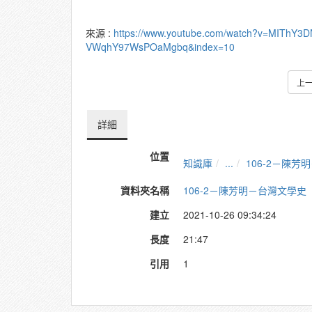
來源 :
https://www.youtube.com/watch?v=MIThY3D
VWqhY97WsPOaMgbq&index=10
上
詳細
位置
知識庫
...
106-2－陳
資料夾名稱
106-2－陳芳明－台灣文學史
建立
2021-10-26 09:34:24
長度
21:47
引用
1