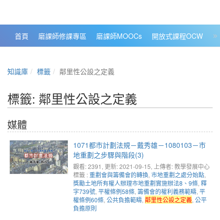
政大數位知識城 NCCU DKB
首頁
磨課師修課專區
磨課師MOOCs
開放式課程OCW
大
知識庫
標籤
鄰里性公設之定義
標籤: 鄰里性公設之定義
媒體
1071都市計劃法規－戴秀雄－1080103－市
地重劃之步驟與階段(3)
觀看: 2391
, 更新: 2021-09-15,
上傳者: 教學發展中心
標籤 :
重劃會與籌備會的轉換
,
市地重劃之處分始點
,
獎勵土地所有權人辦理市地重劃實施辦法8、9條
,
釋
字739號
,
平權條例58條
,
籌備會的權利義務範疇
,
平
權條例60條
,
公共負擔範疇
,
鄰里性公設之定義
,
公平
負擔原則