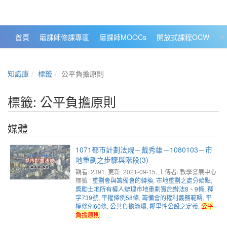
政大數位知識城 NCCU DKB
首頁
磨課師修課專區
磨課師MOOCs
開放式課程OCW
大
知識庫
標籤
公平負擔原則
標籤: 公平負擔原則
媒體
1071都市計劃法規－戴秀雄－1080103－市
地重劃之步驟與階段(3)
觀看: 2391
, 更新: 2021-09-15,
上傳者: 教學發展中心
標籤 :
重劃會與籌備會的轉換
,
市地重劃之處分始點
,
獎勵土地所有權人辦理市地重劃實施辦法8、9條
,
釋
字739號
,
平權條例58條
,
籌備會的權利義務範疇
,
平
權條例60條
,
公共負擔範疇
,
鄰里性公設之定義
,
公平
負擔原則