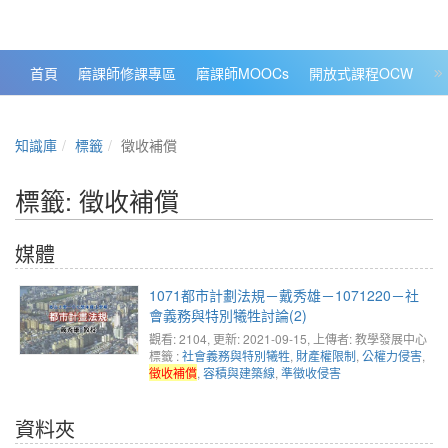
政大數位知識城 NCCU DKB
首頁
磨課師修課專區
磨課師MOOCs
開放式課程OCW
大
知識庫
標籤
徵收補償
標籤: 徵收補償
媒體
1071都市計劃法規－戴秀雄－1071220－社
會義務與特別犧牲討論(2)
觀看: 2104
, 更新: 2021-09-15,
上傳者: 教學發展中心
標籤 :
社會義務與特別犧牲
,
財產權限制
,
公權力侵害
,
徵收補償
,
容積與建築線
,
準徵收侵害
資料夾