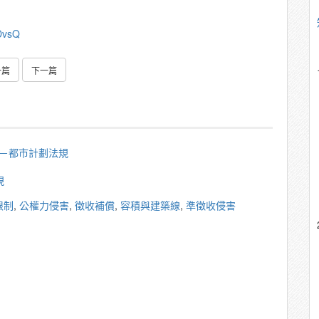
DvsQ
一篇
下一篇
秀雄－都市計劃法規
規
限制
,
公權力侵害
,
徵收補償
,
容積與建築線
,
準徵收侵害