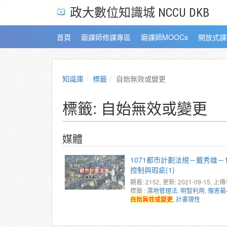
政大數位知識城 NCCU DKB
首頁
磨課師修課專區
磨課師MOOCs
開放式課
知識庫
標籤
自始無效或變更
標籤: 自始無效或變更
媒體
1071都市計劃法規－戴秀雄－1
控制與瑕疵(1)
觀看: 2152
, 更新: 2021-09-15,
上傳
標籤 :
濕地管理法
,
明智利用
,
傷害最
自始無效或變更
,
計畫理性