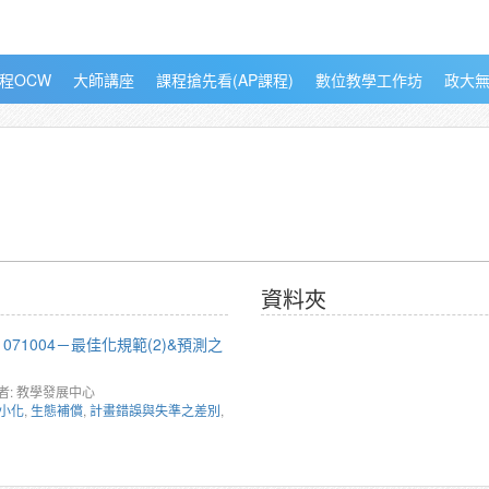
程OCW
大師講座
課程搶先看(AP課程)
數位教學工作坊
政大
資料夾
071004－最佳化規範(2)&預測之
者: 教學發展中心
小化
,
生態補償
,
計畫錯誤與失準之差別
,