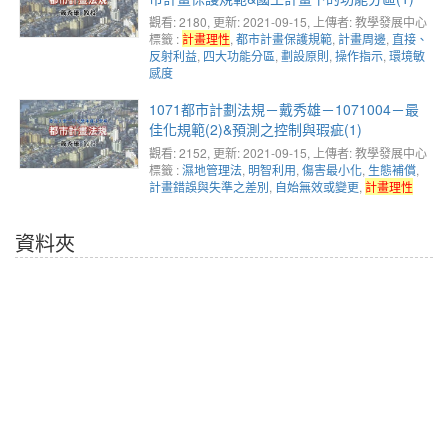
觀看: 2180
, 更新: 2021-09-15,
上傳者: 教學發展中心
標籤 :
計畫理性
,
都市計畫保護規範
,
計畫周邊
,
直接、
反射利益
,
四大功能分區
,
劃設原則
,
操作指示
,
環境敏
感度
1071都市計劃法規－戴秀雄－1071004－最
佳化規範(2)&預測之控制與瑕疵(1)
觀看: 2152
, 更新: 2021-09-15,
上傳者: 教學發展中心
標籤 :
濕地管理法
,
明智利用
,
傷害最小化
,
生態補償
,
計畫錯誤與失準之差別
,
自始無效或變更
,
計畫理性
資料夾