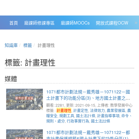
政大數位知識城 NCCU DKB
首頁
磨課師修課專區
磨課師MOOCs
開放式課程OCW
大
知識庫
標籤
計畫理性
標籤: 計畫理性
媒體
1071都市計劃法規－戴秀雄－1071122－國
土計畫下的功能分區(3)、地方國土計畫之法
律定性(1)
觀看: 2281
, 更新: 2021-09-15,
上傳者: 教學發展中心
標籤 :
計畫理性
,
計畫定性
,
法律效力
,
農業發展區
,
農
糧安全
,
規劃工具
,
國土法21條
,
計畫指導事項
,
命令、
規則、處分
,
行政事實行為
,
國土法22條
1071都市計劃法規－戴秀雄－1071122－都
市計畫保護規範&國土計畫下的功能分區(1)