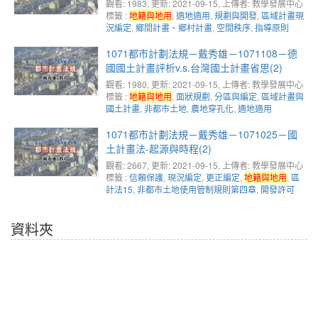
觀看: 1983
, 更新: 2021-09-15,
上傳者: 教學發展中心
標籤 :
地籍與地用
,
適地適用
,
規劃與開發
,
區域計畫現
況編定
,
鄉間計畫、鄉村計畫
,
空間秩序
,
指導原則
1071都市計劃法規－戴秀雄－1071108－德
國國土計畫評析v.s.台灣國土計畫省思(2)
觀看: 1980
, 更新: 2021-09-15,
上傳者: 教學發展中心
標籤 :
地籍與地用
,
面狀規劃
,
分區與編定
,
區域計畫與
國土計畫
,
非都市土地
,
農地穿孔化
,
適地適用
1071都市計劃法規－戴秀雄－1071025－國
土計畫法-起源與時程(2)
觀看: 2667
, 更新: 2021-09-15,
上傳者: 教學發展中心
標籤 :
信賴保護
,
現況編定
,
更正編定
,
地籍與地用
,
區
計法15
,
非都市土地使用管制規則第四章
,
開發許可
資料夾