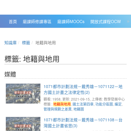
政大數位知識城 NCCU DKB
首頁
磨課師修課專區
磨課師MOOCs
開放式課程OCW
大
知識庫
標籤
地籍與地用
標籤: 地籍與地用
媒體
1071都市計劃法規－戴秀雄－1071122－地
方國土計畫之法律定性(2)
觀看: 1958
, 更新: 2021-09-15,
上傳者: 教學發展中心
標籤 :
地籍與地用
,
國土法第四章
,
功能分區圖
,
編定
,
管理與規劃之差異
,
地籍圖
1071都市計劃法規－戴秀雄－1071108－台
灣國土計畫省思(3)