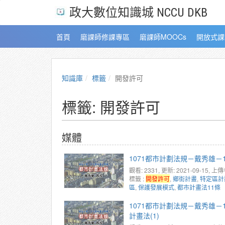
政大數位知識城 NCCU DKB
首頁
磨課師修課專區
磨課師MOOCs
開放式課
知識庫
標籤
開發許可
標籤: 開發許可
媒體
1071都市計劃法規－戴秀雄－10
觀看: 2331
, 更新: 2021-09-15,
上傳
標籤 :
開發許可
,
鄉街計畫
,
特定區計
區
,
保護發展模式
,
都市計畫法11條
1071都市計劃法規－戴秀雄－1
計畫法(1)