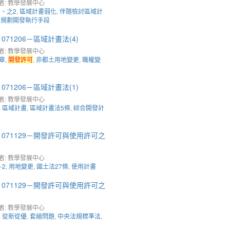
者: 教學發展中心
1、之2
,
區域計畫弱化
,
伴隨檢討區域計
,
規劃開發執行手段
71206－區域計畫法(4)
者: 教學發展中心
章
,
開發許可
,
非都土用地變更
,
職權變
71206－區域計畫法(1)
者: 教學發展中心
,
區域計畫
,
區域計畫法5條
,
綜合開發計
1071129－開發許可與使用許可之
者: 教學發展中心
-2
,
用地變更
,
國土法27條
,
使用計畫
1071129－開發許可與使用許可之
者: 教學發展中心
,
從新從優
,
套繪問題
,
中央法規標準法
,