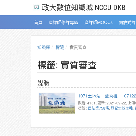
政大數位知識城 NCCU DKB
首頁
磨課師修課專區
磨課師MOOCs
開放式課
知識庫
標籤
實質審查
標籤: 實質審查
媒體
1071土地法－戴秀雄－1071
觀看: 4151
, 更新: 2021-09-22,
上傳
標籤 :
民法第758條
,
登記生效主義
,