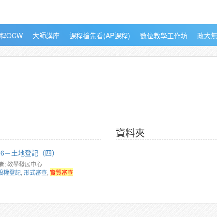
程OCW
大師講座
課程搶先看(AP課程)
數位教學工作坊
政大
資料夾
226－土地登記（四）
者: 教學發展中心
設權登記
,
形式審查
,
實質審查