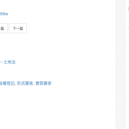
i58w
一篇
下一篇
雄－土地法
設權登記
,
形式審查
,
實質審查