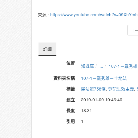
來源 :
https://www.youtube.com/watch?v=09XhYmh
上
詳細
位置
知識庫
...
107-1－戴秀
資料夾名稱
107-1－戴秀雄－土地法
標籤
民法第758條
,
登記生效主義
,
建立
2019-01-09 10:46:40
長度
18:31
引用
1