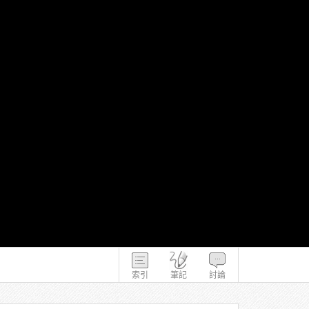
索引
筆記
討論