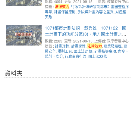
觀看: 4094
, 更新: 2021-09-15,
上傳者: 教學發展中心
標籤 :
法律效力
,
行政訴訟法研議設都市計畫審查程序
專章
,
計畫保留原則
,
手段與計畫內容之差異
,
財產權
天敵
1071都市計劃法規－戴秀雄－1071122－國
土計畫下的功能分區(3)、地方國土計畫之法
律定性(1)
觀看: 2283
, 更新: 2021-09-15,
上傳者: 教學發展中心
標籤 :
計畫理性
,
計畫定性
,
法律效力
,
農業發展區
,
農
糧安全
,
規劃工具
,
國土法21條
,
計畫指導事項
,
命令、
規則、處分
,
行政事實行為
,
國土法22條
資料夾