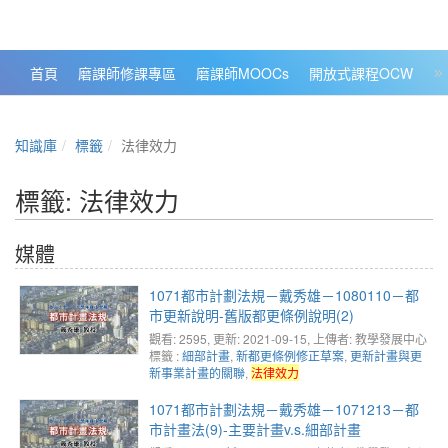
政大數位知識城 NCCU DKB
首頁
磨課師修課專區
磨課師MOOCs
開放式課程OCW
大
知識庫
標籤
法律效力
標籤: 法律效力
媒體
1071都市計劃法規－戴秀雄－1080110－都
市更新說明-舊版都更條例說明(2)
觀看: 2595
, 更新: 2021-09-15,
上傳者: 教學發展中心
標籤 :
細部計畫
,
新都更條例修正草案
,
更新計畫與更
新事業計畫的關聯
,
法律效力
1071都市計劃法規－戴秀雄－1071213－都
市計畫法(9)-主要計畫v.s.細部計畫