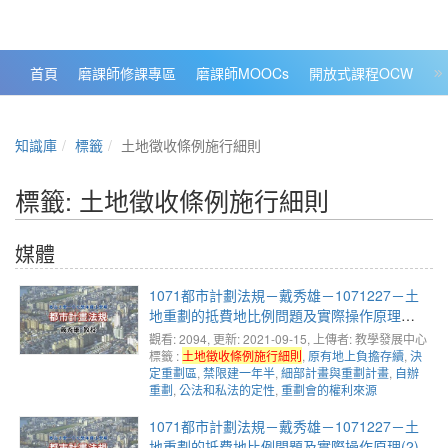
政大數位知識城 NCCU DKB
首頁
磨課師修課專區
磨課師MOOCs
開放式課程OCW
大
知識庫
標籤
土地徵收條例施行細則
標籤: 土地徵收條例施行細則
媒體
1071都市計劃法規－戴秀雄－1071227－土
地重劃的抵費地比例問題及實際操作原理
(3)、重劃區劃定的衍生問題
觀看: 2094
, 更新: 2021-09-15,
上傳者: 教學發展中心
標籤 :
土地徵收條例施行細則
,
原有地上負擔存續
,
決
定重劃區
,
禁限建一年半
,
細部計畫與重劃計畫
,
自辦
重劃
,
公法和私法的定性
,
重劃會的權利來源
1071都市計劃法規－戴秀雄－1071227－土
地重劃的抵費地比例問題及實際操作原理(2)