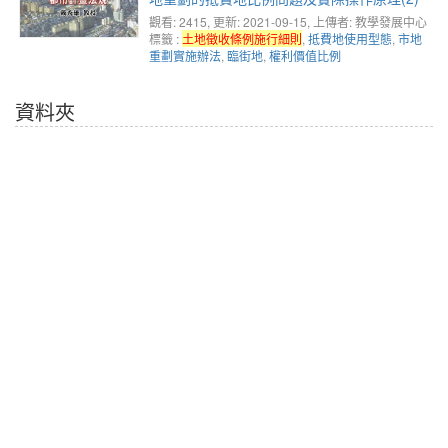
觀看: 2415
, 更新: 2021-09-15,
上傳者: 教學發展中心
標籤 :
土地徵收條例施行細則
,
抵費地使用型態
,
市地
重劃實施辦法
,
臨街地
,
權利價值比例
資料夾