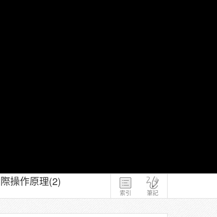
際操作原理(2)
索引
筆記