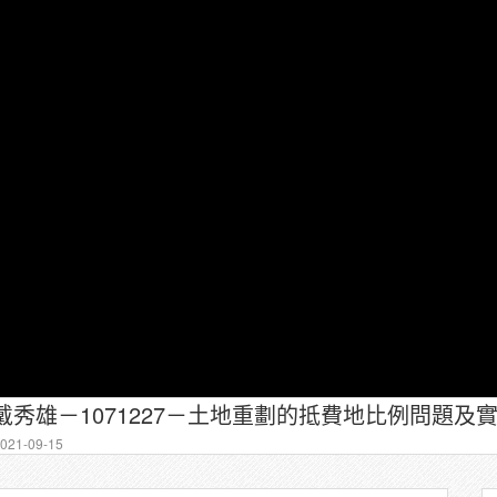
戴秀雄－1071227－土地重劃的抵費地比例問題及實
21-09-15