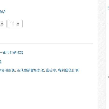
oM6A
一篇
下一篇
秀雄－都市計劃法規
規
地使用型態
,
市地重劃實施辦法
,
臨街地
,
權利價值比例