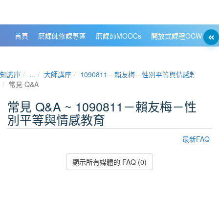
政大數位知識城 NCCU DKB
首頁
磨課師修課專區
磨課師MOOCs
開放式課程OCW
大
知識庫
...
大師講座
1090811－賴友梅－性別平等與情感教育
常見 Q&A
常見 Q&A ~ 1090811－賴友梅－性
別平等與情感教育
最新FAQ
顯示所有媒體的 FAQ (0)