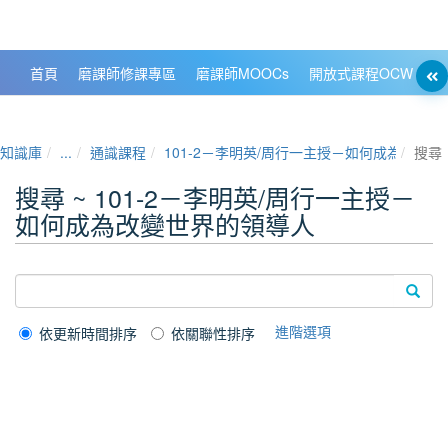
政大數位知識城 NCCU DKB
首頁
磨課師修課專區
磨課師MOOCs
開放式課程OCW
大
知識庫
...
通識課程
101-2－李明英/周行一主授－如何成為改變
搜尋
搜尋 ~ 101-2－李明英/周行一主授－
如何成為改變世界的領導人
進階選項
依更新時間排序
依關聯性排序