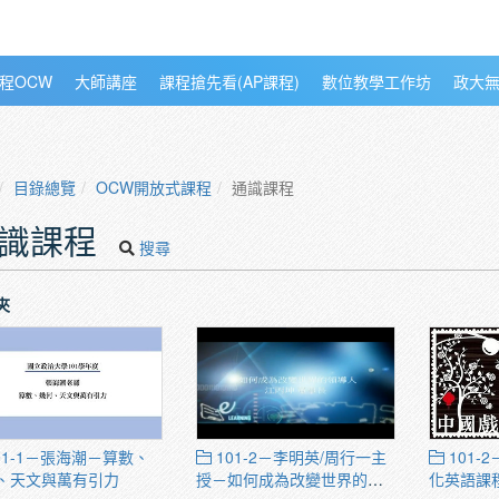
程OCW
大師講座
課程搶先看(AP課程)
數位教學工作坊
政大
目錄總覽
OCW開放式課程
通識課程
識課程
搜尋
夾
01-1－張海潮－算數、
101-2－李明英/周行一主
101-
、天文與萬有引力
授－如何成為改變世界的領
化英語課