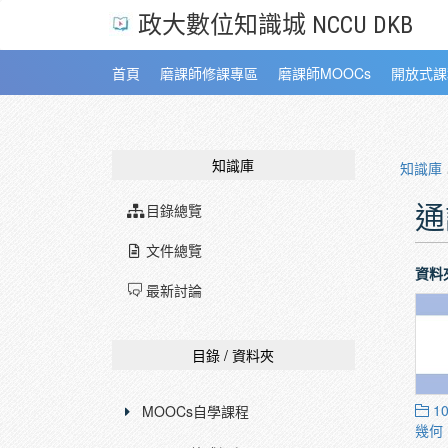
政大數位知識城 NCCU DKB
首頁
磨課師修課專區
磨課師MOOCs
開放式課
知識庫
知識庫
通
目錄總覽
文件總覽
資料
最新討論
目錄 / 資料夾
1
MOOCs自學課程
幾何