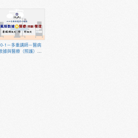
導人
10-1－多重講師－醫病
數據與醫療（照護）管