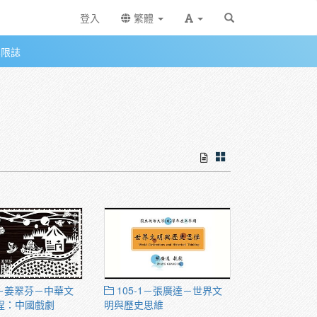
登入
繁體
無限誌
2－姜翠芬－中華文
105-1－張廣達－世界文
程：中國戲劇
明與歷史思維