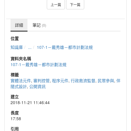
上一篇
下一篇
詳細
筆記
(0)
位置
知識庫
...
107-1－戴秀雄－都市計劃法規
資料夾名稱
107-1－戴秀雄－都市計劃法規
標籤
實體法元件
,
審判控管
,
程序元件
,
行政救濟監督
,
民眾參與
,
伴
隨式設計
,
公開資訊
建立
2018-11-21 11:46:44
長度
17:58
引用