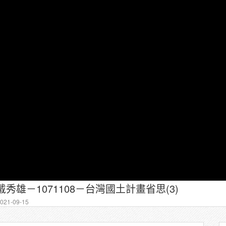
戴秀雄－1071108－台灣國土計畫省思(3)
21-09-15