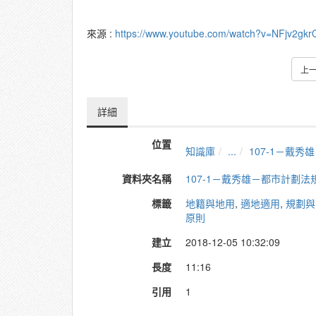
來源 :
https://www.youtube.com/watch?v=NFjv2gkr
上
詳細
位置
知識庫
...
107-1－戴
資料夾名稱
107-1－戴秀雄－都市計劃法
標籤
地籍與地用
,
適地適用
,
規劃與
原則
建立
2018-12-05 10:32:09
長度
11:16
引用
1