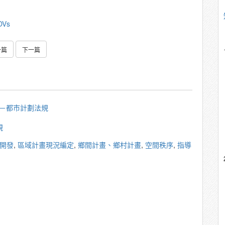
OVs
一篇
下一篇
秀雄－都市計劃法規
規
開發
,
區域計畫現況編定
,
鄉間計畫、鄉村計畫
,
空間秩序
,
指導