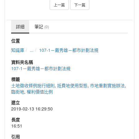
上一篇
下一篇
詳細
筆記
(0)
位置
知識庫
...
107-1－戴秀雄－都市計劃法規
資料夾名稱
107-1－戴秀雄－都市計劃法規
標籤
土地徵收條例施行細則
,
抵費地使用型態
,
市地重劃實施辦法
,
臨街地
,
權利價值比例
建立
2019-02-13 16:29:50
長度
16:51
引用