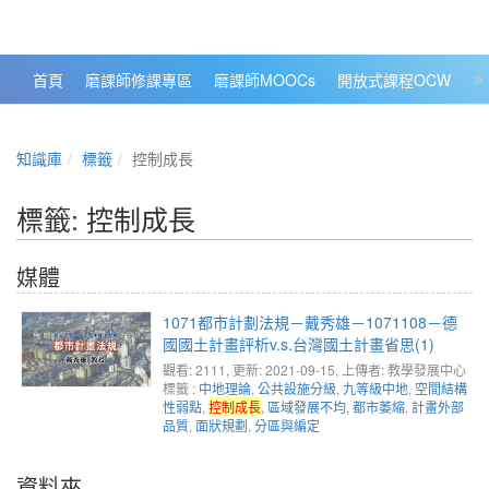
政大數位知識城 NCCU DKB
首頁
磨課師修課專區
磨課師MOOCs
開放式課程OCW
大
知識庫
標籤
控制成長
標籤: 控制成長
媒體
1071都市計劃法規－戴秀雄－1071108－德
國國土計畫評析v.s.台灣國土計畫省思(1)
觀看: 2111
, 更新: 2021-09-15,
上傳者: 教學發展中心
標籤 :
中地理論
,
公共設施分級
,
九等級中地
,
空間結構
性弱點
,
控制成長
,
區域發展不均
,
都市萎縮
,
計畫外部
品質
,
面狀規劃
,
分區與編定
資料夾