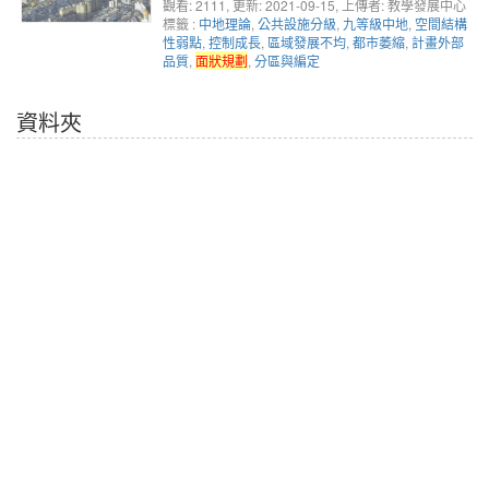
觀看: 2111
, 更新: 2021-09-15,
上傳者: 教學發展中心
標籤 :
中地理論
,
公共設施分級
,
九等級中地
,
空間結構
性弱點
,
控制成長
,
區域發展不均
,
都市萎縮
,
計畫外部
品質
,
面狀規劃
,
分區與編定
資料夾